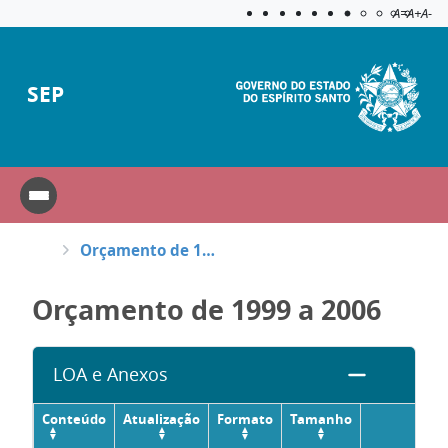
Acessibilida
Aplicar c
A=
A+
A-
SEP
Orçamento de 1999 a 2006
Orçamento de 1999 a 2006
LOA e Anexos
Conteúdo
Atualização
Formato
Tamanho