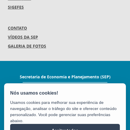
SIGEFES
CONTATO
VÍDEOS DA SEP
GALERIA DE FOTOS
Secretaria de Economia e Planejamento (SEP)
Av.Nossa Senhora da Penha 1590, Ed.Petrovix 6º
andar - Barro Vermelho
CEP: 29057-550 - Vitória / ES
Usamos cookies para melhorar sua experiência de
Tel.: 3636-4253 / 3636-4251
navegação, analisar o tráfego do site e oferecer conteúdo
E-mail:
gabinete@planejamento.es.gov.br
personalizado. Você pode gerenciar suas preferências
abaixo.