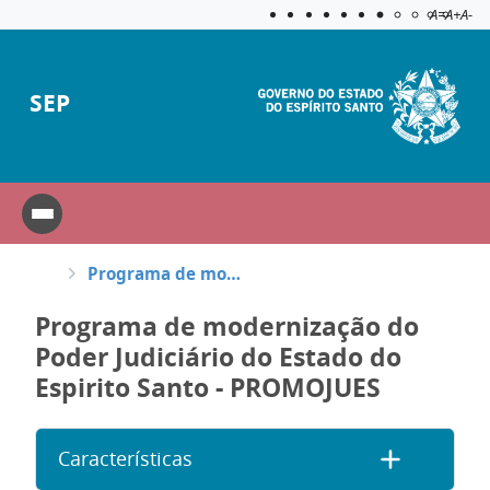
Acessibilida
Aplicar c
A=
A+
A-
SEP
Programa de modernização do Poder Judiciário do Estado do Espirito Santo - PROMOJUES
Programa de modernização do
Poder Judiciário do Estado do
Espirito Santo - PROMOJUES
Características