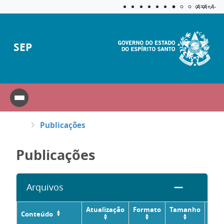
Acessibilida
Aplicar c
A=
A+
A-
SEP
Publicações
Publicações
Arquivos
Atualização
Formato
Tamanho
Conteúdo