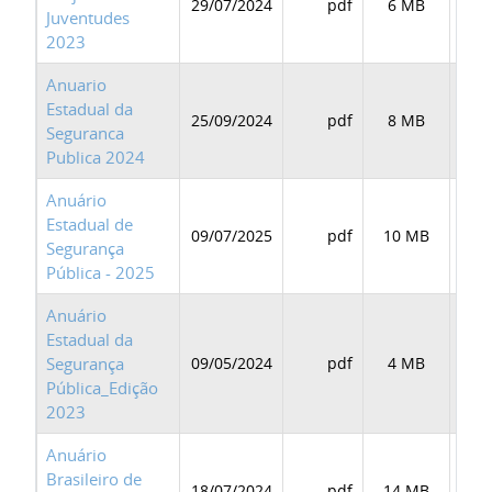
29/07/2024
pdf
6 MB
BAI
Juventudes
2023
Anuario
Estadual da
25/09/2024
pdf
8 MB
BAI
Seguranca
Publica 2024
Anuário
Estadual de
09/07/2025
pdf
10 MB
BAI
Segurança
Pública - 2025
Anuário
Estadual da
Segurança
09/05/2024
pdf
4 MB
BAI
Pública_Edição
2023
Anuário
Brasileiro de
18/07/2024
pdf
14 MB
BAI