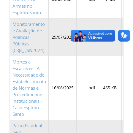
Armas no
Espirito-Santo
Monitoramento
e Avaliação de
Politicas
29/07/2024
pdf
5 MB
BAI
Públicas
(CRJs_IJSN2024)
Mortes a
Escalrecer - A
Necessidade do
Estabelecimento
de Normas e
16/06/2025
pdf
465 KB
BAI
Procedimentos
Institucionais -
Caso Espírito
Santo
Pacto Estadual
pelo