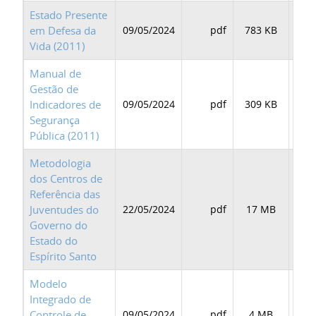
Estado Presente
em Defesa da
09/05/2024
pdf
783 KB
BAI
Vida (2011)
Manual de
Gestão de
Indicadores de
09/05/2024
pdf
309 KB
BAI
Segurança
Pública (2011)
Metodologia
dos Centros de
Referência das
Juventudes do
22/05/2024
pdf
17 MB
BAI
Governo do
Estado do
Espírito Santo
Modelo
Integrado de
Controle de
09/05/2024
pdf
4 MB
BAI