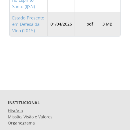
no Espírito
Santo (IJSN)
Estado Presente
em Defesa da
01/04/2026
pdf
3 MB
BAI
Vida (2015)
INSTITUCIONAL
História
Missão, Visão e Valores
Organograma