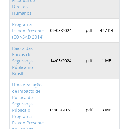
Estadual de
Direitos
Humanos
Programa
Estado Presente
09/05/2024
pdf
427 KB
BAI
(CONSAD 2014)
Raio-x das
Forças de
Segurança
14/05/2024
pdf
1 MB
BAI
Pública no
Brasil
Uma Avaliação
de Impacto de
Política de
Segurança
Pública o
09/05/2024
pdf
3 MB
BAI
Programa
Estado Presente