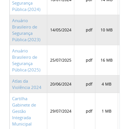
Segurança
Pública (2024)
Anuário
Brasileiro de
14/05/2024
pdf
10 MB
BAI
Segurança
Pública (2023)
Anuário
Brasileiro de
25/07/2025
pdf
16 MB
BAI
Segurança
Pública (2025)
Atlas da
20/06/2024
pdf
4 MB
BAI
Violência 2024
Cartilha
Gabinete de
Gestão
29/07/2024
pdf
1 MB
BAI
Integrada
Municipal