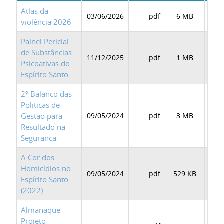
Atlas da
03/06/2026
pdf
6 MB
BAI
violência 2026
Painel Pericial
de Substâncias
11/12/2025
pdf
1 MB
BAI
Psicoativas do
Espírito Santo
2º Balanco das
Politicas de
Gestao para
09/05/2024
pdf
3 MB
BAI
Resultado na
Seguranca
A Cor dos
Homicídios no
09/05/2024
pdf
529 KB
BAI
Espírito Santo
(2022)
Almanaque
Projeto