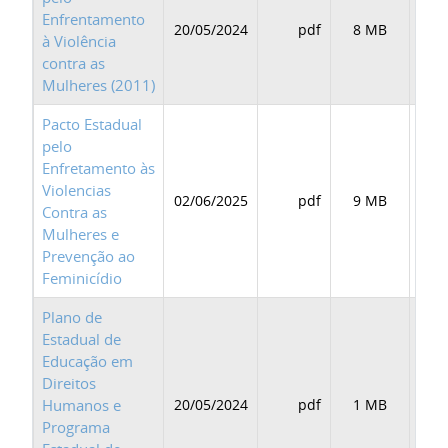
Enfrentamento
20/05/2024
pdf
8 MB
BAI
à Violência
contra as
Mulheres (2011)
Pacto Estadual
pelo
Enfretamento às
Violencias
02/06/2025
pdf
9 MB
BAI
Contra as
Mulheres e
Prevenção ao
Feminicídio
Plano de
Estadual de
Educação em
Direitos
Humanos e
20/05/2024
pdf
1 MB
BAI
Programa