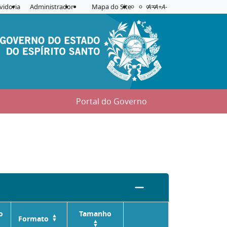
Acessibilidade
Aplicar contraste
vidoria
Administrador
Mapa do Site
A=
A+
A-
Portal do Governo
o
Tamanho
Formato