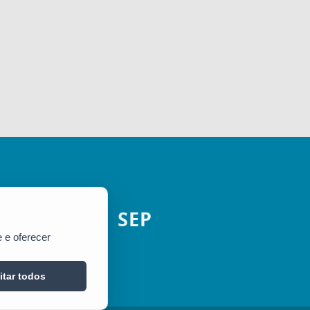
SEP
 e oferecer
itar todos