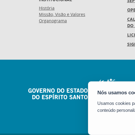
SEP
História
OP
Missão, Visão e Valores
CAL
Organograma
DO 
LIC
SIG
Usamos cookies par
conteúdo personali