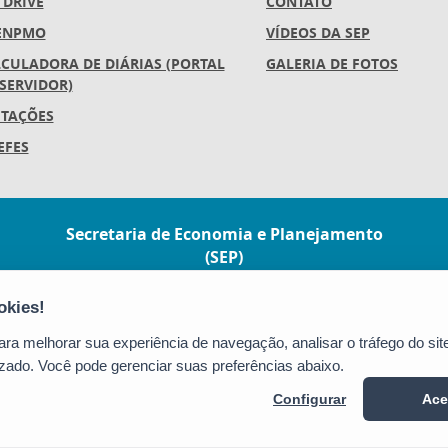
 DRIVE
CONTATO
ENPMO
VÍDEOS DA SEP
CULADORA DE DIÁRIAS (PORTAL
GALERIA DE FOTOS
SERVIDOR)
ITAÇÕES
EFES
Secretaria de Economia e Planejamento
(SEP)
Av.Nossa Senhora da Penha 1590,
Ed.Petrovix 6º andar - Barro Vermelho
CEP: 29057-550 - Vitória / ES
a melhorar sua experiência de navegação, analisar o tráfego do site
Tel.: 3636-4253 / 3636-4251
zado. Você pode gerenciar suas preferências abaixo.
E-mail:
gabinete@planejamento.es.gov.br
Configurar
Ace