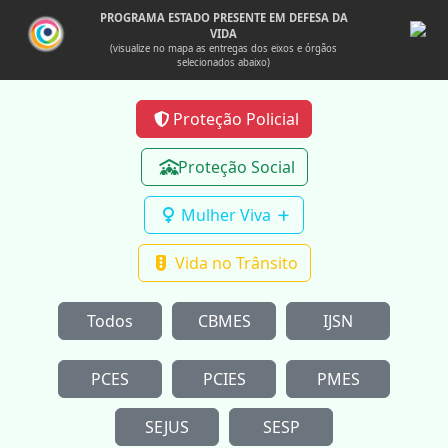
PROGRAMA ESTADO PRESENTE EM DEFESA DA
VIDA
(visualize no mapa as entregas dos eixos e órgãos
SEP
selecionados abaixo)
Proteção Policial
Proteção Social
Mulher Viva
Vida no Trânsito
Todos
CBMES
IJSN
INSTITUCIONAL
História
PCES
PCIES
PMES
Missão, Visão e Valores
Organograma
SEJUS
SESP