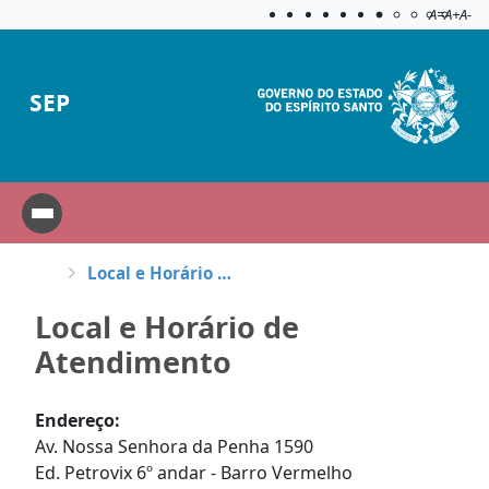
Acessibilida
Aplicar c
A=
A+
A-
SEP
Local e Horário de Atendimento
Local e Horário de
Atendimento
Endereço:
Av. Nossa Senhora da Penha 1590
Ed. Petrovix 6º andar - Barro Vermelho