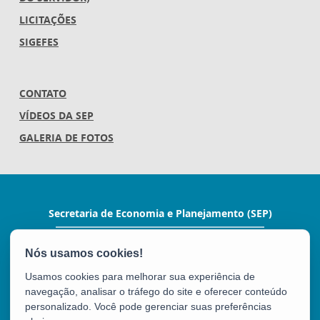
LICITAÇÕES
SIGEFES
CONTATO
VÍDEOS DA SEP
GALERIA DE FOTOS
Secretaria de Economia e Planejamento (SEP)
Av.Nossa Senhora da Penha 1590, Ed.Petrovix 6º
andar - Barro Vermelho
CEP: 29057-550 - Vitória / ES
Usamos cookies para melhorar sua experiência de
Tel.: 3636-4253 / 3636-4251
navegação, analisar o tráfego do site e oferecer conteúdo
E-mail:
gabinete@planejamento.es.gov.br
personalizado. Você pode gerenciar suas preferências