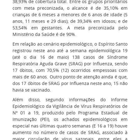
38,93% de cobertura total. Entre os grupos prioritários
com meta preconizada, o alcance é de 35,10% em
crianças de 6 meses a menores de 6 anos de idade (5
anos, 11 meses e 29 dias); de 39,34% em idosos; e de
53,54% em gestantes. A meta preconizada pelo
Ministério da Saúde é de 90%.
Em relação ao cenário epidemiológico, o Espírito Santo
registrou neste ano até a semana epidemiológica 19
(até o dia 16 de maio) 138 casos de Síndrome
Respiratória Aguda Grave (SRAG) por Influenza, sendo
17 óbitos, com 70,5% (12) ocorridos empessoas com
mais de 60 anos. Outro ponto de atenção ainda é que,
dos 17 óbitos de SRAG por Influenza neste ano, 15 não
havia se vacinado.
Além disso, segundo informações do Informe
Epidemiológico da Vigilância de Vírus Respiratórios de
Nº 01 a 19, produzido pelo Programa Estadual de
Imunização (PEI), os achados epidemiológicos em
especial nas últimas quatro semanas (E 16 a 19) houve
aumento no número de casos de SRAG, associado à
maior circulação de vírus sazonais, entre eles a