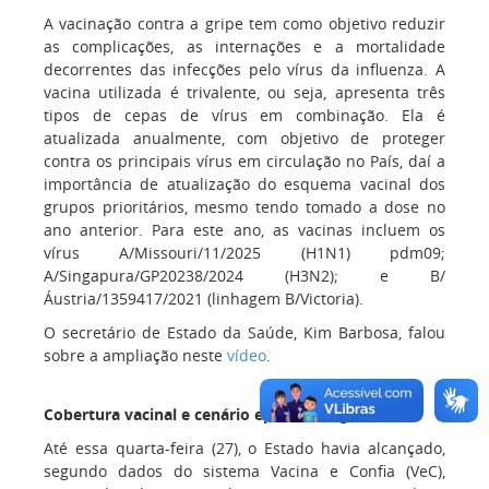
A vacinação contra a gripe tem como objetivo reduzir
as complicações, as internações e a mortalidade
decorrentes das infecções pelo vírus da influenza. A
vacina utilizada é trivalente, ou seja, apresenta três
tipos de cepas de vírus em combinação. Ela é
atualizada anualmente, com objetivo de proteger
contra os principais vírus em circulação no País, daí a
importância de atualização do esquema vacinal dos
grupos prioritários, mesmo tendo tomado a dose no
ano anterior. Para este ano, as vacinas incluem os
vírus A/Missouri/11/2025 (H1N1) pdm09;
A/Singapura/GP20238/2024 (H3N2); e B/
Áustria/1359417/2021 (linhagem B/Victoria).
O secretário de Estado da Saúde, Kim Barbosa, falou
sobre a ampliação neste
vídeo
.
Cobertura vacinal e cenário epidemiológico
Até essa quarta-feira (27), o Estado havia alcançado,
segundo dados do sistema Vacina e Confia (VeC),