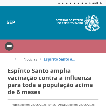
Acessibilida
Aplicar c
A=
A+
A-
SEP
Notícias
Espírito Santo amplia vacinação contra a influenza para toda a população acima de 6 meses
Espírito Santo amplia
vacinação contra a influenza
para toda a população acima
de 6 meses
Publicado em: 28/05/2026 10h55 - Atualizado em: 28/05/2026