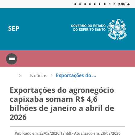
Acessibilida
Aplicar c
A=
A+
A-
SEP
Notícias
Exportações do agronegócio capixaba somam R$ 4,6 bilhões de janeiro a abril de 2026
Exportações do agronegócio
capixaba somam R$ 4,6
bilhões de janeiro a abril de
2026
Publicado em: 22/05/2026 15h58 - Atualizado em: 28/05/2026