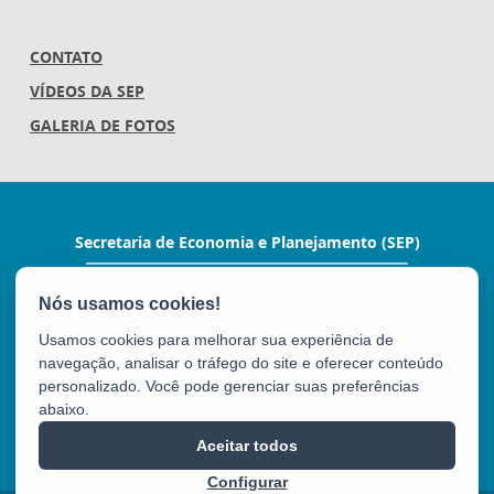
CONTATO
VÍDEOS DA SEP
GALERIA DE FOTOS
Secretaria de Economia e Planejamento (SEP)
Av.Nossa Senhora da Penha 1590, Ed.Petrovix 6º
andar - Barro Vermelho
CEP: 29057-550 - Vitória / ES
Usamos cookies para melhorar sua experiência de
Tel.: 3636-4253 / 3636-4251
navegação, analisar o tráfego do site e oferecer conteúdo
E-mail:
gabinete@planejamento.es.gov.br
personalizado. Você pode gerenciar suas preferências
abaixo.
SEP
Aceitar todos
Configurar