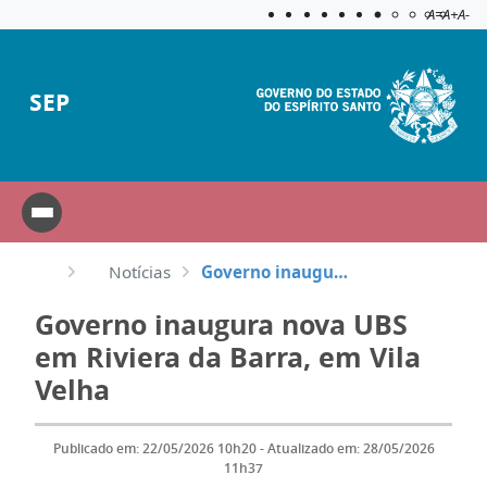
Acessibilida
Aplicar c
A=
A+
A-
SEP
Notícias
Governo inaugura nova UBS em Riviera da Barra, em Vila Velha
Governo inaugura nova UBS
em Riviera da Barra, em Vila
Velha
Publicado em: 22/05/2026 10h20 - Atualizado em: 28/05/2026
11h37