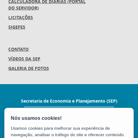
CALCULADORA DE DIÁRIAS (PORTAL
DO SERVIDOR)
LICITAÇÕES
SIGEFES
CONTATO
VÍDEOS DA SEP
GALERIA DE FOTOS
Secretaria de Economia e Planejamento (SEP)
Av.Nossa Senhora da Penha 1590, Ed.Petrovix 6º
andar - Barro Vermelho
CEP: 29057-550 - Vitória / ES
Usamos cookies para melhorar sua experiência de
Tel.: 3636-4253 / 3636-4251
navegação, analisar o tráfego do site e oferecer conteúdo
E-mail:
gabinete@planejamento.es.gov.br