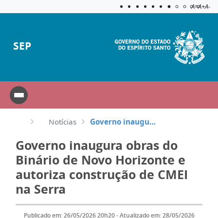
Acessibilida
Aplicar c
A=
A+
A-
SEP
Notícias
Governo inaugura obras do Binário de Novo Horizonte e autoriza construção de CMEI na Serra
Governo inaugura obras do
Binário de Novo Horizonte e
autoriza construção de CMEI
na Serra
Publicado em: 26/05/2026 20h20 - Atualizado em: 28/05/2026